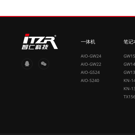
一体机
笔记
AIO-GW24
GW1
AIO-GW22
GW1
AIO-GS24
GW1
AIO-S240
KN-1
KN-1
TX15