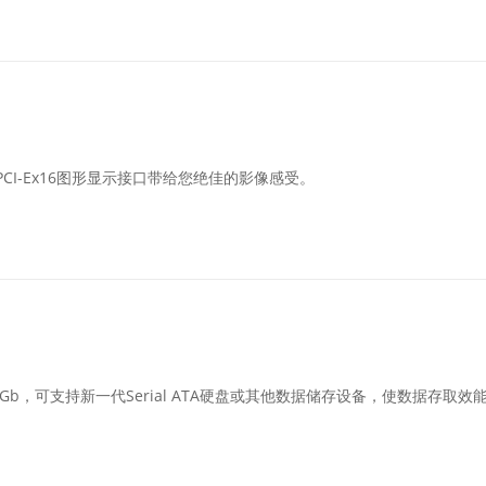
PCI-Ex16图形显示接口带给您绝佳的影像感受。
高达6Gb，可支持新一代Serial ATA硬盘或其他数据储存设备，使数据存取效