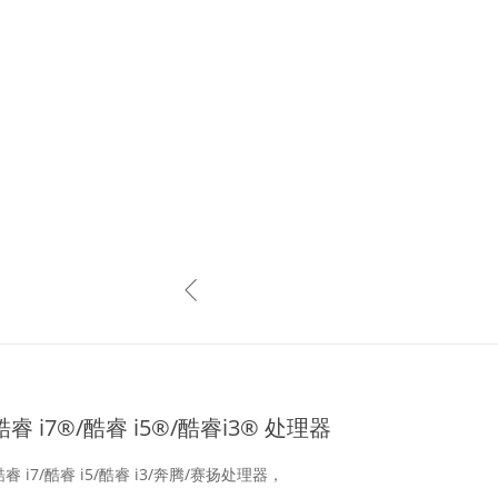
睿 i7®/酷睿 i5®/酷睿i3® 处理器
i7/酷睿 i5/酷睿 i3/奔腾/赛扬处理器，