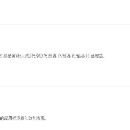
英特尔 第2代/第3代 酷睿 i7/酷睿 i5/酷睿 i3 处理器。
资源的应用程序极佳效能表现.