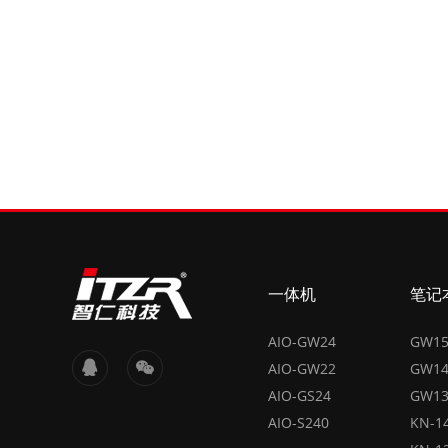
一体机
笔记
AIO-GW24
GW1
AIO-GW22
GW1
AIO-GS24
GW1
AIO-S240
KN-1