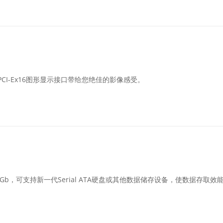
PCI-Ex16图形显示接口带给您绝佳的影像感受。
高达6Gb，可支持新一代Serial ATA硬盘或其他数据储存设备，使数据存取效